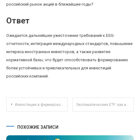
российский рынок акций в ближайшие годы?
Ответ
Ожидается дальнейшее ужесточение требований к ESG-
отчетности, интеграция международных стандартов, повышение
интереса иностранных инвесторов, а также развитие
нормативной базы, что будет способствовать формированию
более устойчивых и привлекательных для инвестиций
российских компаний.
Навигация по записям
Инвестиции в фермерское хозяйство: как начать с минимальным капиталом и получать стабильную прибыль
Экотематические ETF: как инвестировать в устойчивое развитие через биржевые фонды
ПОХОЖИЕ ЗАПИСИ