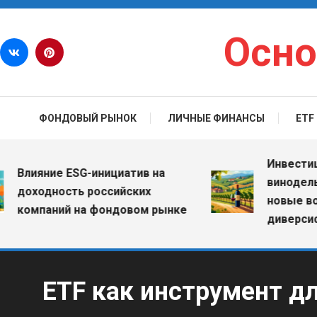
Перейти к содержимому
Осно
ФОНДОВЫЙ РЫНОК
ЛИЧНЫЕ ФИНАНСЫ
ETF
Инвестиции 
Влияние ESG-инициатив на
винодельчес
доходность российских
новые возм
компаний на фондовом рынке
диверсифик
ETF как инструмент д