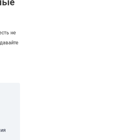
ные
есть не
 давайте
ния