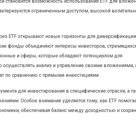
ой становится возможность использования ETF для вложе
рактеризуются ограниченным доступом, высокой волатиль
ерез ETF открывают новые горизонты для диверсификации
Такие фонды объединяют интересы инвесторов, стремящихс
онные и сферы, которые обладают потенциалом для
ко осуществлять анализ и управление своими вложениями, 
ат по сравнению с прямыми инвестициями.
румента для инвестирования в специфические отрасли, а т
ениями. Особое внимание уделяется тому, как ETF помога
ономики, обеспечивая баланс между доходностью и сохра