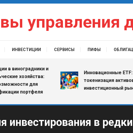
вы управления 
ИНВЕСТИЦИИ
СЕРВИСЫ
ПИФЫ
ОБЛИГА
в виноградники и
Инновационные ETF: как
кие хозяйства:
токенизация активов м
ожности для
инвестиционный рынок
ации портфеля
ля инвестирования в редк