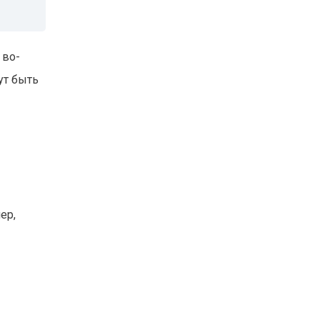
 во-
ут быть
ер,