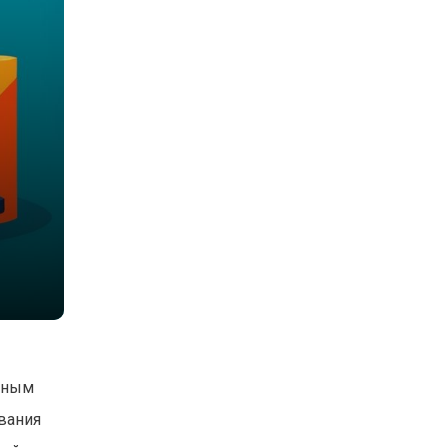
азным
вания