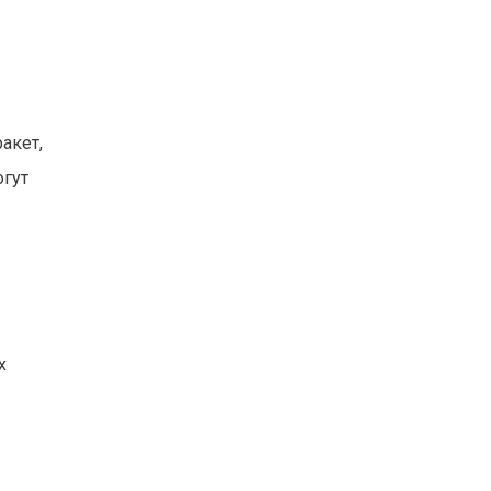
акет,
огут
х