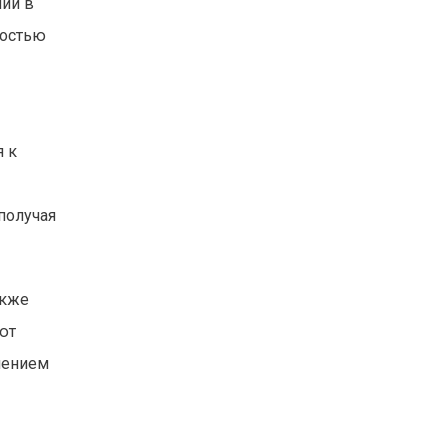
ний в
ностью
я к
получая
акже
ют
нением