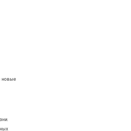
и новые
зни.
ьных