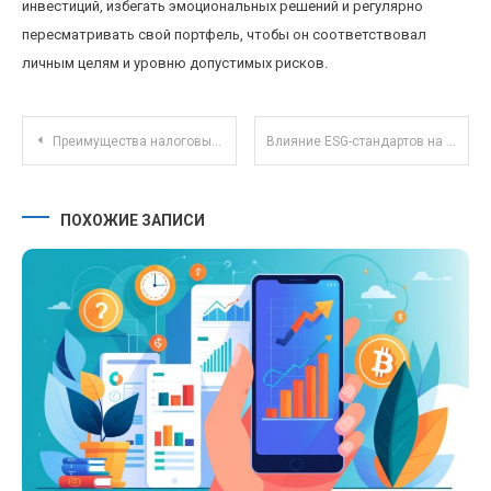
инвестиций, избегать эмоциональных решений и регулярно
пересматривать свой портфель, чтобы он соответствовал
личным целям и уровню допустимых рисков.
Навигация по записям
Преимущества налоговых льгот для стартапов в России 2024: что важно знать
Влияние ESG-стандартов на формирование портфелей ПИФов и инвесторский интерес
ПОХОЖИЕ ЗАПИСИ