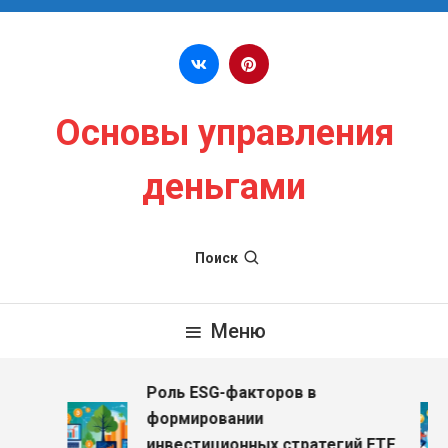
Перейти к содержимому
Основы управления
деньгами
Поиск
Меню
Роль ESG-факторов в
з
формировании
инвестиционных стратегий ETF