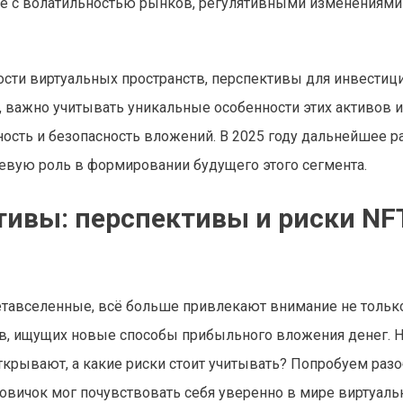
ые с волатильностью рынков, регулятивными изменениями
ости виртуальных пространств, перспективы для инвестиц
 важно учитывать уникальные особенности этих активов и
ность и безопасность вложений. В 2025 году дальнейшее р
евую роль в формировании будущего этого сегмента.
тивы: перспективы и риски NF
метавселенные, всё больше привлекают внимание не тольк
ов, ищущих новые способы прибыльного вложения денег. Н
ткрывают, а какие риски стоит учитывать? Попробуем разо
 новичок мог почувствовать себя уверенно в мире виртуал