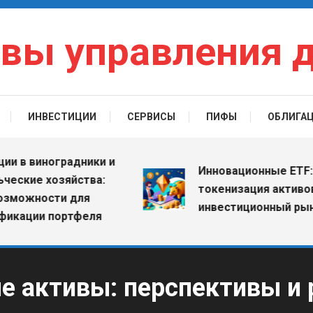
вы управления 
ИНВЕСТИЦИИ
СЕРВИСЫ
ПИФЫ
ОБЛИГА
виноградники и
Инновационные ETF: как
ие хозяйства:
токенизация активов мен
жности для
инвестиционный рынок
ии портфеля
е активы: перспективы и 