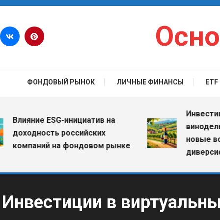
Перейти к содержимому
Осно
ФОНДОВЫЙ РЫНОК
ЛИЧНЫЕ ФИНАНСЫ
ETF
Инвестиции в 
ияние ESG-инициатив на
винодельческ
оходность российских
новые возмо
омпаний на фондовом рынке
диверсификац
Инвестиции в виртуальны