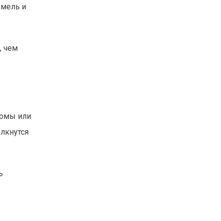
емель и
, чем
ломы или
олкнутся
ь