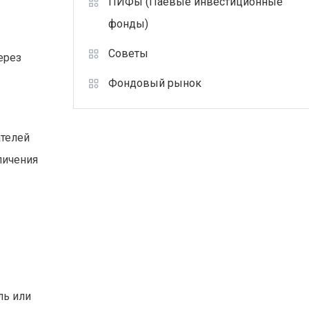
ПИФы (Паевые инвестиционные
фонды)
Советы
ерез
Фондовый рынок
ателей
личения
ль или