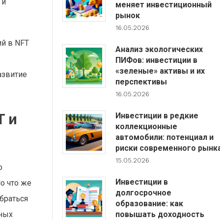
 и
меняет инвестиционный
рынок
16.05.2026
ий в NFT
Анализ экологических
ПИФов: инвестиции в
«зеленые» активы и их
азвитие
перспективы
16.05.2026
T и
Инвестиции в редкие
коллекционные
автомобили: потенциал и
риски современного рынк
15.05.2026
о
Инвестиции в
о что же
долгосрочное
браться
образование: как
повышать доходность
ьных