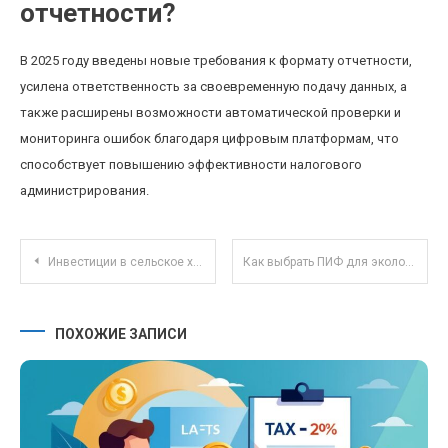
отчетности?
В 2025 году введены новые требования к формату отчетности,
усилена ответственность за своевременную подачу данных, а
также расширены возможности автоматической проверки и
мониторинга ошибок благодаря цифровым платформам, что
способствует повышению эффективности налогового
администрирования.
Навигация по записям
Инвестиции в сельское хозяйство: как современные технологии меняют аграрный бизнес
Как выбрать ПИФ для экологических и социальной ответственности инвестиций?
ПОХОЖИЕ ЗАПИСИ