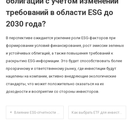
облигаций с учетом изменений
требований в области ESG до
2030 года?
В перспективе ожидается усиление роли ESG-факторов при
формировании условий финансирования, рост эмиссии зеленых
и устойчивых облигаций, а также повышения требований к
раскрытию ESG-информации. Это будет способствовать более
прозрачному и ответственному рынку, где инвестиции будут
нацелены на компании, активно внедряющие экологические
стандарты, что может положительно сказаться на их
доходности и восприятии со стороны инвесторов.
Навигация по записям
Влияние ESG-отчетности на рост акций компаний с устойчивой окружающей средой
Как выбрать ETF для инвестирования в «зеленую» энергетику в условиях растущего спроса