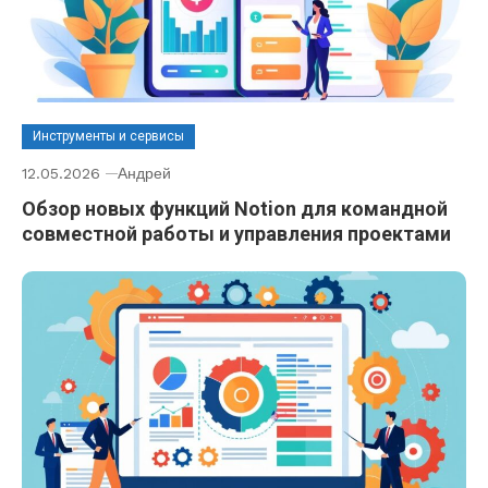
Инструменты и сервисы
12.05.2026
Андрей
Обзор новых функций Notion для командной
совместной работы и управления проектами