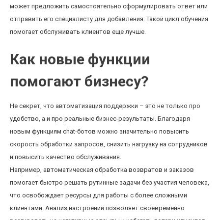
может предложить самостоятельно сформулировать ответ или
отправить его специалисту для добавления. Такой цикл обучения
помогает обслуживать клиентов еще лучше.
Как новые функции
помогают бизнесу?
Не секрет, что автоматизация поддержки – это не только про
удобство, а и про реальные бизнес-результаты. Благодаря
новым функциям chat-ботов можно значительно повысить
скорость обработки запросов, снизить нагрузку на сотрудников
и повысить качество обслуживания.
Например, автоматическая обработка возвратов и заказов
помогает быстро решать рутинные задачи без участия человека,
что освобождает ресурсы для работы с более сложными
клиентами. Анализ настроений позволяет своевременно