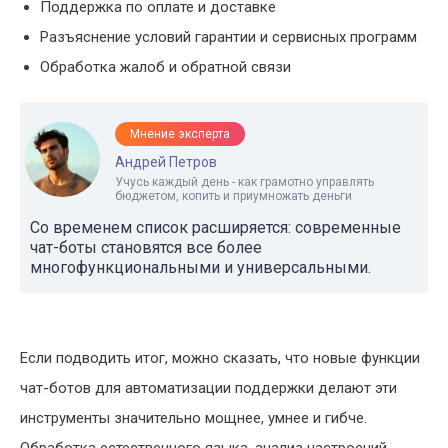
Поддержка по оплате и доставке
Разъяснение условий гарантии и сервисных программ
Обработка жалоб и обратной связи
Мнение эксперта
Андрей Петров
Учусь каждый день - как грамотно управлять
бюджетом, копить и приумножать деньги
Со временем список расширяется: современные
чат-боты становятся все более
многофункциональными и универсальными.
Если подводить итог, можно сказать, что новые функции
чат-ботов для автоматизации поддержки делают эти
инструменты значительно мощнее, умнее и гибче.