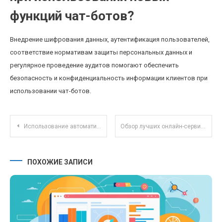
функций чат-ботов?
Внедрение шифрования данных, аутентификация пользователей,
соответствие нормативам защиты персональных данных и
регулярное проведение аудитов помогают обеспечить
безопасность и конфиденциальность информации клиентов при
использовании чат-ботов.
Навигация по записям
Использование автоматизированных инструментов для отслеживания и оптимизации личных расходов
Обзор лучших онлайн-сервисов для совместной работы в реальном времени
ПОХОЖИЕ ЗАПИСИ