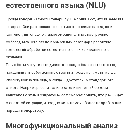
естественного языка (NLU)
Проще говоря, чат-боты теперь лучше понимают, что именно им
говорят. Они распознают не только ключевые слова, но и
контекст, интонацию и даже эмоциональное настроение
собеседника. Это стало возможным благодаря развитию
технологий обработки естественного языка и машинного
обучения.
Такие боты могут вести диалоги гораздо более естественно,
придумывать собственные ответы и проще понимать, когда
клиенту нужна помощь, а когда – достаточно стандартного
ответа. Например, если пользователь пишет: «Я совсем
запутался с этим возвратом», бот сможет понять, что речь идет
о сложной ситуации, и предложить помочь более подробно или
передать оператору.
Многофункциональный анализ