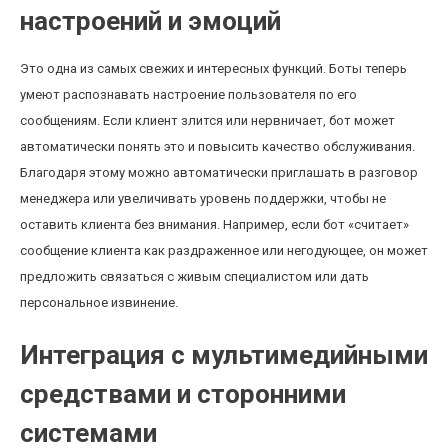
настроений и эмоций
Это одна из самых свежих и интересных функций. Боты теперь
умеют распознавать настроение пользователя по его
сообщениям. Если клиент злится или нервничает, бот может
автоматически понять это и повысить качество обслуживания.
Благодаря этому можно автоматически приглашать в разговор
менеджера или увеличивать уровень поддержки, чтобы не
оставить клиента без внимания. Например, если бот «считает»
сообщение клиента как раздраженное или негодующее, он может
предложить связаться с живым специалистом или дать
персональное извинение.
Интеграция с мультимедийными
средствами и сторонними
системами