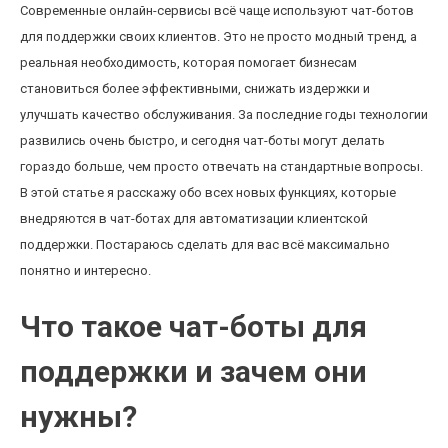
Современные онлайн-сервисы всё чаще используют чат-ботов
для поддержки своих клиентов. Это не просто модный тренд, а
реальная необходимость, которая помогает бизнесам
становиться более эффективными, снижать издержки и
улучшать качество обслуживания. За последние годы технологии
развились очень быстро, и сегодня чат-боты могут делать
гораздо больше, чем просто отвечать на стандартные вопросы.
В этой статье я расскажу обо всех новых функциях, которые
внедряются в чат-ботах для автоматизации клиентской
поддержки. Постараюсь сделать для вас всё максимально
понятно и интересно.
Что такое чат-боты для
поддержки и зачем они
нужны?