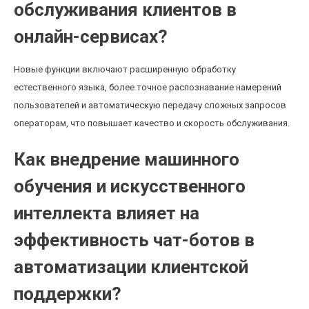
обслуживания клиентов в
онлайн-сервисах?
Новые функции включают расширенную обработку
естественного языка, более точное распознавание намерений
пользователей и автоматическую передачу сложных запросов
операторам, что повышает качество и скорость обслуживания.
Как внедрение машинного
обучения и искусственного
интеллекта влияет на
эффективность чат-ботов в
автоматизации клиентской
поддержки?