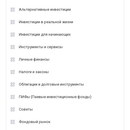
Альтернативные инвестиции
Инвестиции в реальной жизни
Инвестиции для начинающих
Инструменты и сервисы
Личные финансы
Налоги и законы
Облигации и долговые инструменты
ПИФы (Паевые инвестиционные фонды)
Советы
Фондовый рынок