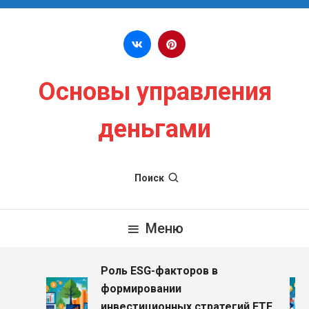
Перейти к содержимому
Основы управления
деньгами
Поиск
Меню
Роль ESG-факторов в
з
формировании
инвестиционных стратегий ETF