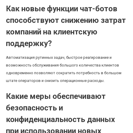
Как новые функции чат-ботов
способствуют снижению затрат
компаний на клиентскую
поддержку?
Автоматизация рутинных задач, быстрое реагирование и
возможность обслуживания большого количества клиентов
одновременно позволяют сократить потребность в большом
штате операторов и снизить операционные расходы.
Какие меры обеспечивают
безопасность и
конфиденциальность данных
при использовании новых