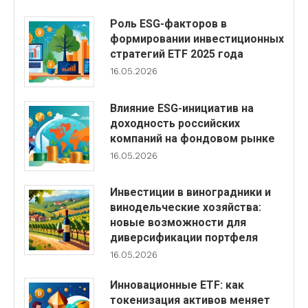
Роль ESG-факторов в
формировании инвестиционных
стратегий ETF 2025 года
16.05.2026
Влияние ESG-инициатив на
доходность российских
компаний на фондовом рынке
16.05.2026
Инвестиции в виноградники и
винодельческие хозяйства:
новые возможности для
диверсификации портфеля
16.05.2026
Инновационные ETF: как
токенизация активов меняет