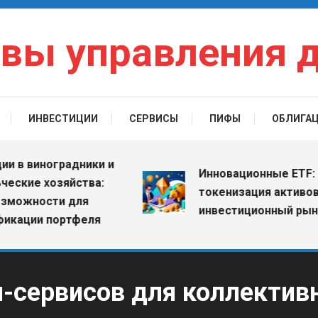
вы управления 
ИНВЕСТИЦИИ
СЕРВИСЫ
ПИФЫ
ОБЛИГА
 виноградники и
Инновационные ETF: как
ие хозяйства:
токенизация активов ме
жности для
инвестиционный рынок
ции портфеля
-сервисов для коллективн