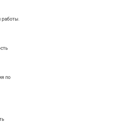
 работы.
ость
ия по
ть