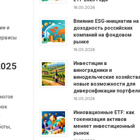
16.05.2026
Влияние ESG-инициатив на
ии и
доходность российских
компаний на фондовом
сервисы
рынке
16.05.2026
Инвестиции в
2025
виноградники и
винодельческие хозяйства
новые возможности для
диверсификации портфел
многое
16.05.2026
нок
Инновационные ETF: как
и
токенизация активов
меняет инвестиционный
боты,
рынок