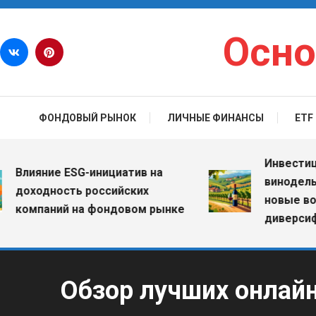
Перейти к содержимому
Осно
ФОНДОВЫЙ РЫНОК
ЛИЧНЫЕ ФИНАНСЫ
ETF
Инвестиции в
лияние ESG-инициатив на
винодельческ
оходность российских
новые возмо
омпаний на фондовом рынке
диверсифика
Обзор лучших онлайн