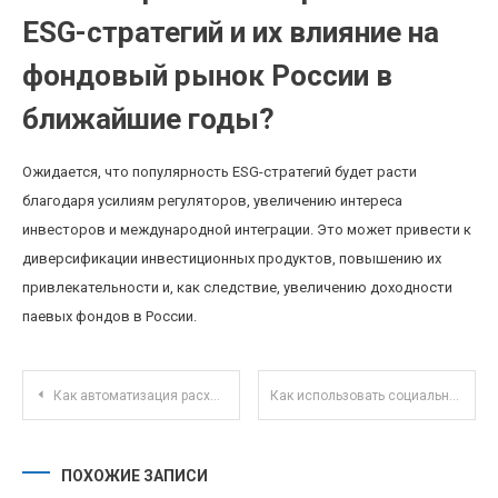
ESG-стратегий и их влияние на
фондовый рынок России в
ближайшие годы?
Ожидается, что популярность ESG-стратегий будет расти
благодаря усилиям регуляторов, увеличению интереса
инвесторов и международной интеграции. Это может привести к
диверсификации инвестиционных продуктов, повышению их
привлекательности и, как следствие, увеличению доходности
паевых фондов в России.
Навигация по записям
Как автоматизация расходов помогает контролировать бюджет и избегать импульсивных покупок
Как использовать социальные сети для поиска инвестиционных идей начинающим инвесторам
ПОХОЖИЕ ЗАПИСИ