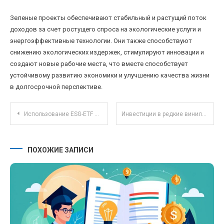
Зеленые проекты обеспечивают стабильный и растущий поток
доходов за счет ростущего спроса на экологические услуги и
энергоэффективные технологии. Они также способствуют
снижению экологических издержек, стимулируют инновации и
создают новые рабочие места, что вместе способствует
устойчивому развитию экономики и улучшению качества жизни
в долгосрочной перспективе.
Навигация по записям
Использование ESG-ETF для поиска устойчивых инвестиционных возможностей в 2025 году
Инвестиции в редкие виниловые пластинки как альтернативный актив для диверсификации портфеля
ПОХОЖИЕ ЗАПИСИ