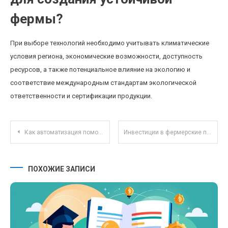
фермы?
При выборе технологий необходимо учитывать климатические
условия региона, экономические возможности, доступность
ресурсов, а также потенциальное влияние на экологию и
соответствие международным стандартам экологической
ответственности и сертификации продукции.
Навигация по записям
Как автоматизация помогает контролировать расходы и увеличивать накопления без усилий
Инвестиции в фермерские продукты: как покупать напрямую у производителей и поддерживать местное хозяйство
ПОХОЖИЕ ЗАПИСИ