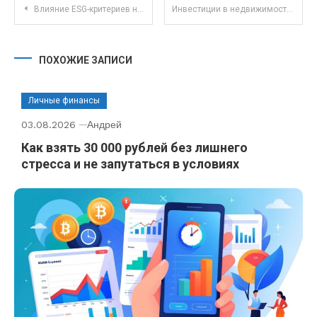
Навигация по записям
Влияние ESG-критериев на суточную доходность облигаций с учетом изменчивости рынка
Инвестиции в недвижимость на вторичном рынке: плюсы и риски в текущих условиях рынка
ПОХОЖИЕ ЗАПИСИ
Личные финансы
03.08.2026
Андрей
Как взять 30 000 рублей без лишнего
стресса и не запутаться в условиях