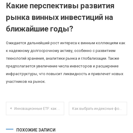
Какие перспективы развития
рынка винных инвестиций на
ближайшие годы?
Ожидается дальнейший рост интереса к винным коллекциям как
к надежному долгосрочному активу, особенно с развитием
технологий хранения, аналитики рынка и глобализации. Также
предполагается увеличение числа инвесторов и расширение
инфраструктуры, что повысит ликвидность и привлечет новых
участников на рынок.
Навигация по записям
Инновационные ETF: как ESG-фонды меняют стратегию инвестирования в 2025 году
Как выбрать индексные фонды для начинающих: опыт и советы экспертов
ПОХОЖИЕ ЗАПИСИ