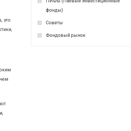
ПИФы (Паевые инвестиционные
фонды)
, это
Советы
ктики,
Фондовый рынок
соким
 чем
ают
и,