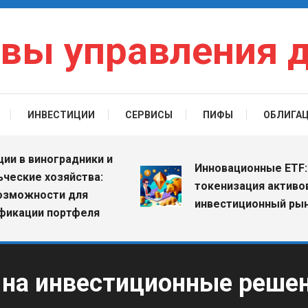
вы управления 
ИНВЕСТИЦИИ
СЕРВИСЫ
ПИФЫ
ОБЛИГА
 виноградники и
Инновационные ETF: как
ие хозяйства:
токенизация активов мен
жности для
инвестиционный рынок
ции портфеля
 на инвестиционные реше