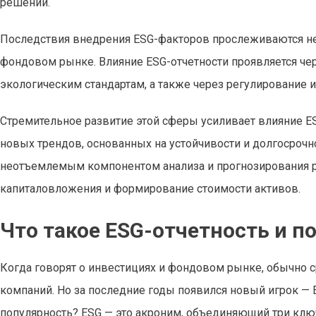
решений.
Последствия внедрения ESG-факторов прослеживаются не 
фондовом рынке. Влияние ESG-отчетности проявляется че
экологическим стандартам, а также через регулирование и
Стремительное развитие этой сферы усиливает влияние E
новых трендов, основанных на устойчивости и долгосрочно
неотъемлемым компонентом анализа и прогнозирования 
капиталовложения и формирование стоимости активов.
Что такое ESG-отчетность и п
Когда говорят о инвестициях и фондовом рынке, обычно с
компаний. Но за последние годы появился новый игрок — E
популярность? ESG — это акроним, объединяющий три ключ