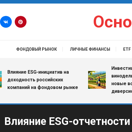
Перейти к содержимому
Осно
ФОНДОВЫЙ РЫНОК
ЛИЧНЫЕ ФИНАНСЫ
ETF
Инвестиции в
лияние ESG-инициатив на
винодельческ
оходность российских
новые возмо
омпаний на фондовом рынке
диверсифика
Влияние ESG-отчетности