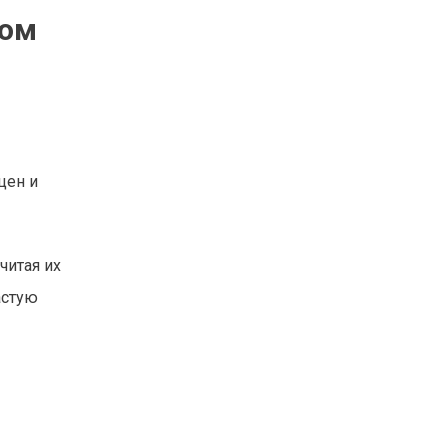
вом
цен и
читая их
астую