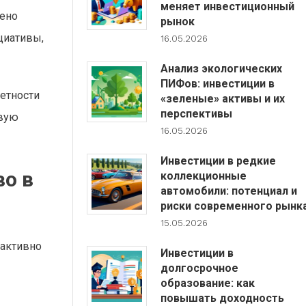
меняет инвестиционный
лено
рынок
циативы,
16.05.2026
Анализ экологических
ПИФов: инвестиции в
четности
«зеленые» активы и их
перспективы
овую
16.05.2026
Инвестиции в редкие
во в
коллекционные
автомобили: потенциал и
риски современного рынк
15.05.2026
 активно
Инвестиции в
долгосрочное
образование: как
повышать доходность