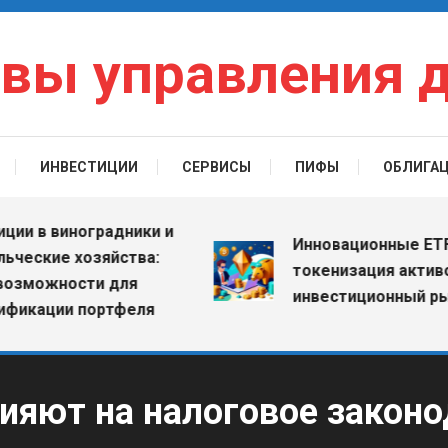
вы управления 
ИНВЕСТИЦИИ
СЕРВИСЫ
ПИФЫ
ОБЛИГА
в виноградники и
Инновационные ETF: как
кие хозяйства:
токенизация активов м
ожности для
инвестиционный рынок
ации портфеля
яют на налоговое законод