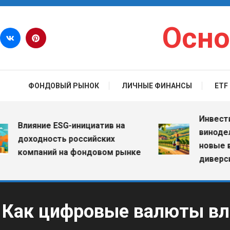
Перейти к содержимому
Осно
ФОНДОВЫЙ РЫНОК
ЛИЧНЫЕ ФИНАНСЫ
ETF
Инвестиции 
Влияние ESG-инициатив на
винодельчес
доходность российских
новые возм
компаний на фондовом рынке
диверсифик
Как цифровые валюты вли