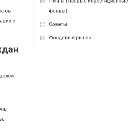
ПИФы (Паевые инвестиционные
фонды)
актов
аций с
Советы
Фондовый рынок
ждан
 целей.
оны
 вы