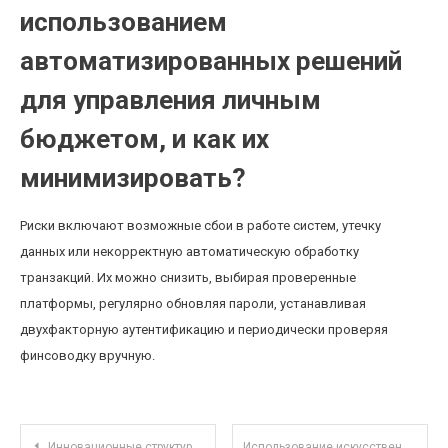
использованием
автоматизированных решений
для управления личным
бюджетом, и как их
минимизировать?
Риски включают возможные сбои в работе систем, утечку
данных или некорректную автоматическую обработку
транзакций. Их можно снизить, выбирая проверенные
платформы, регулярно обновляя пароли, устанавливая
двухфакторную аутентификацию и периодически проверяя
финсоводку вручную.
Навигация по записям
Инновационные структуры корпоративных облигаций: зеленые, социальные и устойчивые долговые инструменты
Использование искусственного интеллекта для прогнозирования движений на фондовом рынке