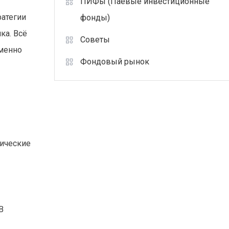
ПИФы (Паевые инвестиционные
ратегии
фонды)
ка. Всё
Советы
еменно
Фондовый рынок
мические
В