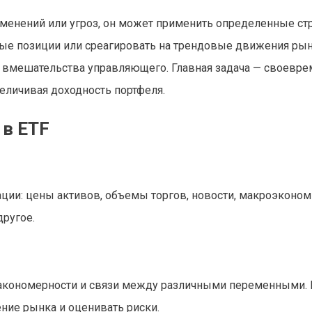
менений или угроз, он может применить определенные ст
ые позиции или среагировать на трендовые движения рын
го вмешательства управляющего. Главная задача — своевр
величивая доходность портфеля.
 в ETF
ации: цены активов, объемы торгов, новости, макроэконо
другое.
закономерности и связи между различными переменными. 
ние рынка и оценивать риски.