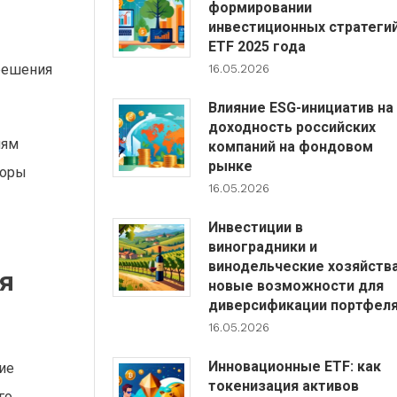
формировании
инвестиционных стратеги
ETF 2025 года
решения
16.05.2026
Влияние ESG-инициатив на
доходность российских
иям
компаний на фондовом
рынке
торы
16.05.2026
Инвестиции в
виноградники и
винодельческие хозяйства
я
новые возможности для
диверсификации портфел
16.05.2026
Инновационные ETF: как
ие
токенизация активов
го