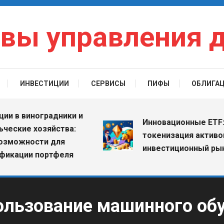
вы управления 
ИНВЕСТИЦИИ
СЕРВИСЫ
ПИФЫ
ОБЛИГА
в виноградники и
Инновационные ETF: как
кие хозяйства:
токенизация активов ме
жности для
инвестиционный рынок
ции портфеля
ользование машинного об