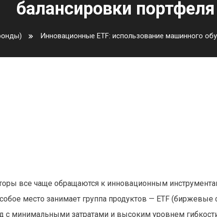
балансировки портфеля
фонды)
Инновационные ETF: использование машинного обу
вание машинного обучения дл
 портфеля
торы все чаще обращаются к инновационным инструмента
собое место занимает группа продуктов — ETF (биржевые 
 с минимальными затратами и высоким уровнем гибкости