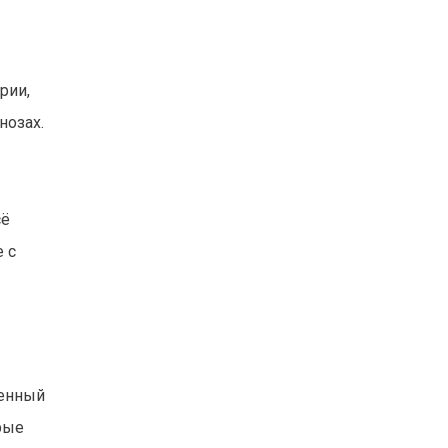
рии,
нозах.
сё
 с
венный
рые