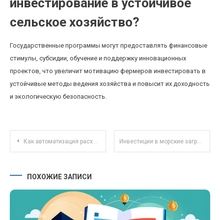
инвестирование в устойчивое
сельское хозяйство?
Государственные программы могут предоставлять финансовые
стимулы, субсидии, обучение и поддержку инновационных
проектов, что увеличит мотивацию фермеров инвестировать в
устойчивые методы ведения хозяйства и повысит их доходность
и экологическую безопасность.
Навигация по записям
Как автоматизация расходов помогает достигнуть финансовых целей без эмоциональных решений
Инвестиции в морские загрязнители: перспективы и риски экологического альтерантива
ПОХОЖИЕ ЗАПИСИ