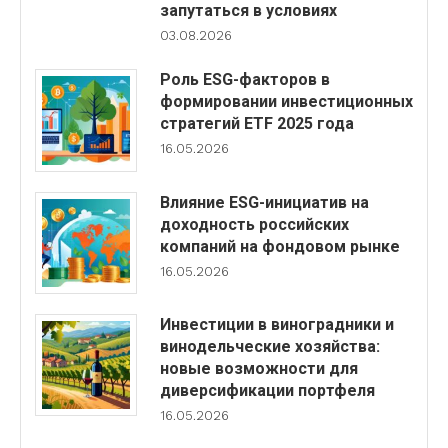
запутаться в условиях
03.08.2026
Роль ESG-факторов в
формировании инвестиционных
стратегий ETF 2025 года
16.05.2026
Влияние ESG-инициатив на
доходность российских
компаний на фондовом рынке
16.05.2026
Инвестиции в виноградники и
винодельческие хозяйства:
новые возможности для
диверсификации портфеля
16.05.2026