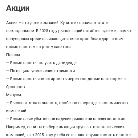
Акции
Акции — это доли компаний. Купить их означает стать
совладельцем. В 2025 году рынок акций остаётся одним из самых
популярных среди начинающих инвесторов благодаря своим
возможностям по росту капитала.
Плюсы:
— Возможность получать дивиденды.
— Потенциал увеличения стоимости.
— Возможность инвестировать через фондовые платформы и
брокеров.
Минусы:
— Высокая волатильность, особенно в периоды экономических
изменений.
— Возможные убытки при падении рынка или плохих новостях.
Например, если ты выберешь акции крупных технологических
компаний, то в 2025 году у тебя есть шанс поучаствовать в росте