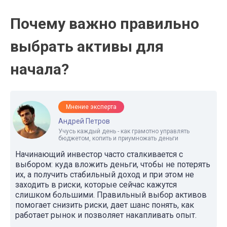
Почему важно правильно
выбрать активы для
начала?
Мнение эксперта
Андрей Петров
Учусь каждый день - как грамотно управлять
бюджетом, копить и приумножать деньги
Начинающий инвестор часто сталкивается с
выбором: куда вложить деньги, чтобы не потерять
их, а получить стабильный доход и при этом не
заходить в риски, которые сейчас кажутся
слишком большими. Правильный выбор активов
помогает снизить риски, дает шанс понять, как
работает рынок и позволяет накапливать опыт.