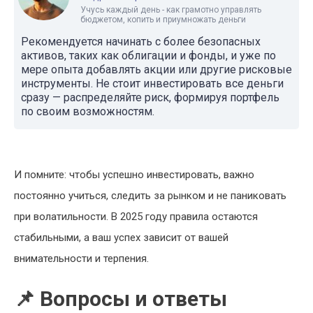
Учусь каждый день - как грамотно управлять
бюджетом, копить и приумножать деньги
Рекомендуется начинать с более безопасных
активов, таких как облигации и фонды, и уже по
мере опыта добавлять акции или другие рисковые
инструменты. Не стоит инвестировать все деньги
сразу — распределяйте риск, формируя портфель
по своим возможностям.
И помните: чтобы успешно инвестировать, важно
постоянно учиться, следить за рынком и не паниковать
при волатильности. В 2025 году правила остаются
стабильными, а ваш успех зависит от вашей
внимательности и терпения.
📌 Вопросы и ответы