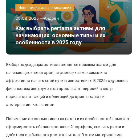
Инвестиции для начинающих
20.08.2025
Андрей
Как выбрать pertama активы для
начинающих: основные типы и их
особенности в 2025 году
Выбор подходящих активов является важным шагом для
начинающих инвесторов, стремящихся максимально
эффективно начать свой путь в инвестициях. В 2025 году рынок
финансовых инструментов предлагает широкий спектр
вариантов: от акций и облигаций до криптовалют и
альтернативных активов.
Понимание основных типов активов и их особенностей поможет
сформировать сбалансированный портфель, снизить риски и
добиться стабильного роста капитала. В этом материале мы