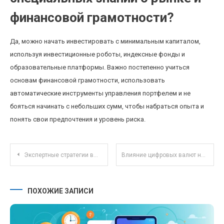
финансовой грамотности?
Да, можно начать инвестировать с минимальным капиталом,
используя инвестиционные роботы, индексные фонды и
образовательные платформы. Важно постепенно учиться
основам финансовой грамотности, использовать
автоматические инструменты управления портфелем и не
бояться начинать с небольших сумм, чтобы набраться опыта и
понять свои предпочтения и уровень риска.
Навигация по записям
Экспертные стратегии выбора ПИФов для инвестиций в устойчивое развитие и ESG-фонды
Влияние цифровых валют на налоговое регулирование: новые вызовы и решения
ПОХОЖИЕ ЗАПИСИ