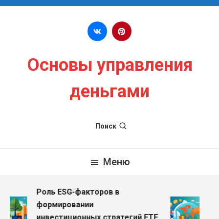
Перейти к содержимому
Основы управления
деньгами
Поиск
Меню
Роль ESG-факторов в
Влия
формировании
дох
инвестиционных стратегий ETF