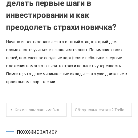
делать первые шаги в
инвестировании и как
преодолеть страхи новичка?
Начало инвестирования — это важный этап, который дает
возможность учиться и накапливать опыт. Понимание своих
целей, постепенное создание портфеля и небольшие первые
вложения помогают снизить страх и повысить уверенность.
Помните, что даже минимальные вклады — это уже движение в
правильном направлении.
Навигация по записям
Как использовать мобильные приложения для автоматической экономии и инвестиций
Обзор новых функций Trello для эффективного управления удалёнными командами в 2025 году
ПОХОЖИЕ ЗАПИСИ