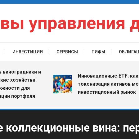
вы управления 
ИНВЕСТИЦИИ
СЕРВИСЫ
ПИФЫ
ОБЛИГА
оградники и
Инновационные ETF: как
озяйства:
токенизация активов меняет
ти для
инвестиционный рынок
портфеля
е коллекционные вина: пе