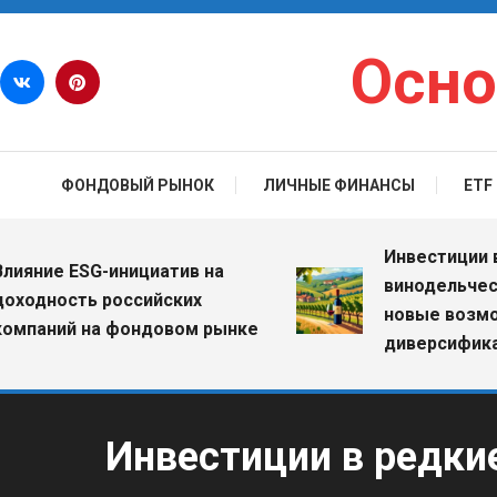
Перейти к содержимому
Осно
ФОНДОВЫЙ РЫНОК
ЛИЧНЫЕ ФИНАНСЫ
ETF
Инвестиции в вин
ие ESG-инициатив на
винодельческие х
ность российских
новые возможнос
ний на фондовом рынке
диверсификации 
Инвестиции в редки