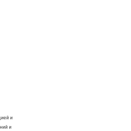
ией и
ний и