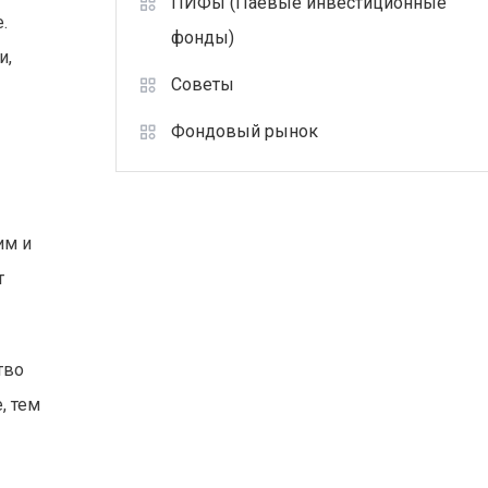
ПИФы (Паевые инвестиционные
.
фонды)
и,
Советы
Фондовый рынок
им и
т
тво
, тем