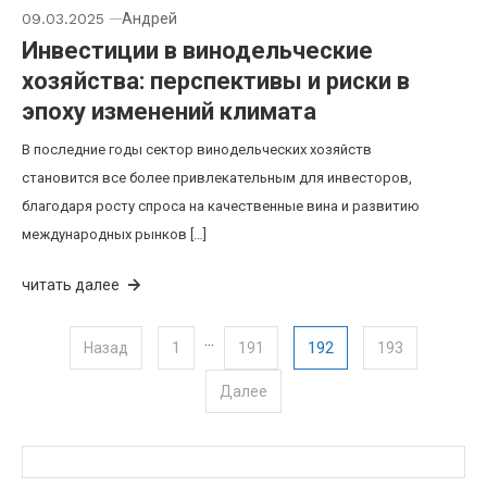
09.03.2025
Андрей
Инвестиции в винодельческие
хозяйства: перспективы и риски в
эпоху изменений климата
В последние годы сектор винодельческих хозяйств
становится все более привлекательным для инвесторов,
благодаря росту спроса на качественные вина и развитию
международных рынков […]
читать далее
…
Пагинация записей
192
Назад
1
191
193
Далее