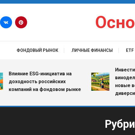
Перейти к содержимому
Осно
ФОНДОВЫЙ РЫНОК
ЛИЧНЫЕ ФИНАНСЫ
ETF
Инвестиции в в
яние ESG-инициатив на
винодельчески
одность российских
новые возможн
паний на фондовом рынке
диверсификаци
Рубри