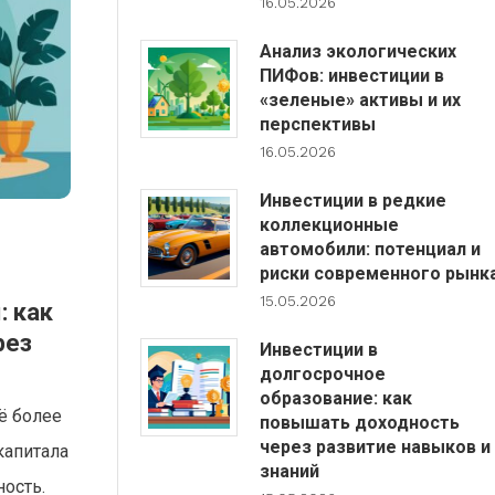
16.05.2026
Анализ экологических
ПИФов: инвестиции в
«зеленые» активы и их
перспективы
16.05.2026
Инвестиции в редкие
коллекционные
автомобили: потенциал и
риски современного рынк
15.05.2026
: как
рез
Инвестиции в
долгосрочное
образование: как
ё более
повышать доходность
через развитие навыков и
капитала
знаний
ность.