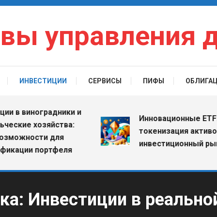
вы управления 
ИНВЕСТИЦИИ
СЕРВИСЫ
ПИФЫ
ОБЛИГА
иноградники и
Инновационные ETF: как
е хозяйства:
токенизация активов меня
ости для
инвестиционный рынок
и портфеля
ка:
Инвестиции в реально