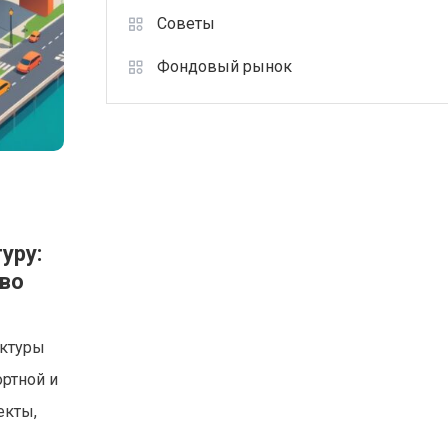
Советы
Фондовый рынок
уру:
тво
уктуры
ртной и
екты,