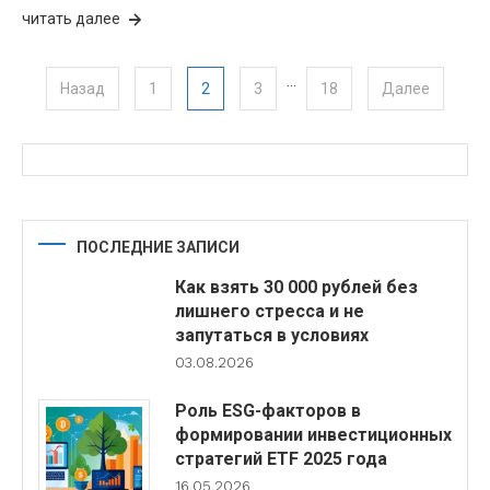
читать далее
…
Пагинация записей
2
Назад
1
3
18
Далее
ПОСЛЕДНИЕ ЗАПИСИ
Как взять 30 000 рублей без
лишнего стресса и не
запутаться в условиях
03.08.2026
Роль ESG-факторов в
формировании инвестиционных
стратегий ETF 2025 года
16.05.2026